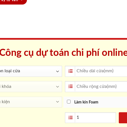
Công cụ dự toán chi phí onlin
Làm kín Foam