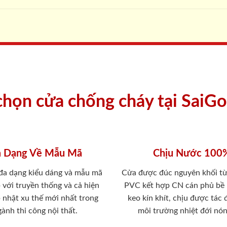
 chọn cửa chống cháy tại SaiG
 Dạng Về Mẫu Mã
Chịu Nước 100
 đa dạng kiểu dáng và mẫu mã
Cửa được đúc nguyên khối từ
 với truyền thống và cả hiện
PVC kết hợp CN cán phủ bề
p nhật xu thế mới nhất trong
keo kín khít, chịu được tác
ành thi công nội thất.
môi trường nhiệt đới nó