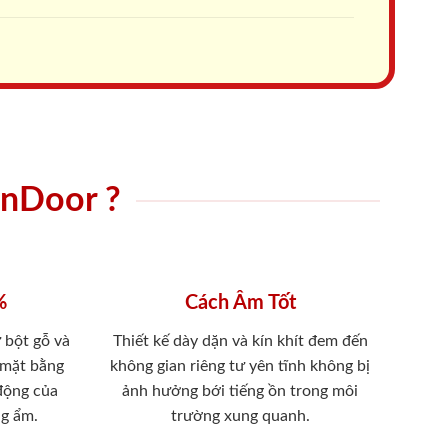
onDoor ?
%
Cách Âm Tốt
 bột gỗ và
Thiết kế dày dặn và kín khít đem đến
 mặt bằng
không gian riêng tư yên tĩnh không bị
 động của
ảnh hưởng bới tiếng ồn trong môi
ng ẩm.
trường xung quanh.