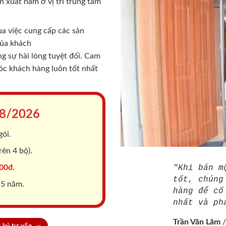
 xuất nằm ở vị trí trung tâm
a việc cung cấp các sản
của khách
 sự hài lòng tuyệt đối. Cam
sóc khách hàng luôn tốt nhất
8/2026
gói.
ên 4 bộ).
00đ.
"Khi bán m
tốt, chúng
 5 năm.
hàng để cố
nhất và ph
Trần Văn Lãm
 ký tư vấn