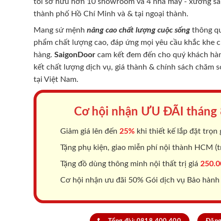
tôi sở hữu hơn 10 showroom và 4 nhà máy - xưởng sản
thành phố Hồ Chí Minh và & tại ngoại thành.
Mang sứ mệnh
nâng cao chất lượng cuộc sống
thông qu
phẩm chất lượng cao, đáp ứng mọi yêu cầu khắc khe 
hàng.
SaigonDoor
cam kết đem đến cho quý khách hàng
kết chất lượng dịch vụ, giá thành & chính sách chăm 
tại Việt Nam.
Cơ hội nhận ƯU ĐÃI tháng
Giảm giá lên đến
25%
khi thiết kế lắp đặt trọn 
Tặng phụ kiện, giao miễn phí nội thành HCM (tr
Tặng đồ dùng thông minh nội thất trị giá
250.0
Cơ hội nhận ưu đãi 50% Gói dịch vụ Bảo hành
Tổng đài: 0818.400.400
Đăng