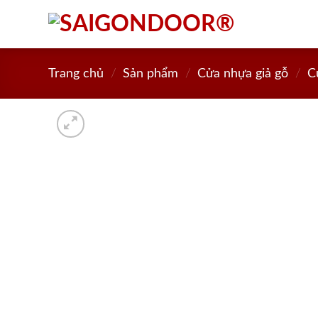
Skip
to
content
Trang chủ
/
Sản phẩm
/
Cửa nhựa giả gỗ
/
C