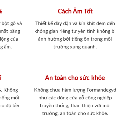
%
Cách Âm Tốt
 bột gỗ và
Thiết kế dày dặn và kín khít đem đến
 mặt bằng
không gian riêng tư yên tĩnh không bị
 động của
ảnh hưởng bới tiếng ồn trong môi
ng ẩm.
trường xung quanh.
i
An toàn cho sức khỏe
%. Không
Không chưa hàm lượng Formandegyd
chống mối
như các dòng cửa gỗ công nghiệp
ho độ bền
truyền thống, thân thiện với môi
trường, an toàn cho sức khỏe.