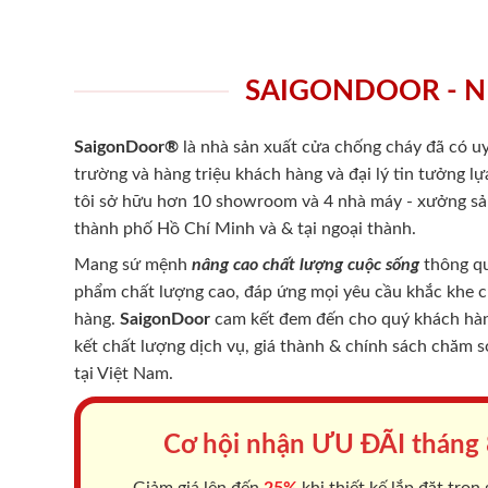
SAIGONDOOR - N
SaigonDoor®
là nhà sản xuất cửa chống cháy
đã có uy
trường và hàng triệu khách hàng và đại lý tin tưởng 
tôi sở hữu hơn 10 showroom và 4 nhà máy - xưởng sản
thành phố Hồ Chí Minh và & tại ngoại thành.
Mang sứ mệnh
nâng cao chất lượng cuộc sống
thông qu
phẩm chất lượng cao, đáp ứng mọi yêu cầu khắc khe 
hàng.
SaigonDoor
cam kết đem đến cho quý khách hàng
kết chất lượng dịch vụ, giá thành & chính sách chăm 
tại Việt Nam.
Cơ hội nhận ƯU ĐÃI tháng
Giảm giá lên đến
25%
khi thiết kế lắp đặt trọn 