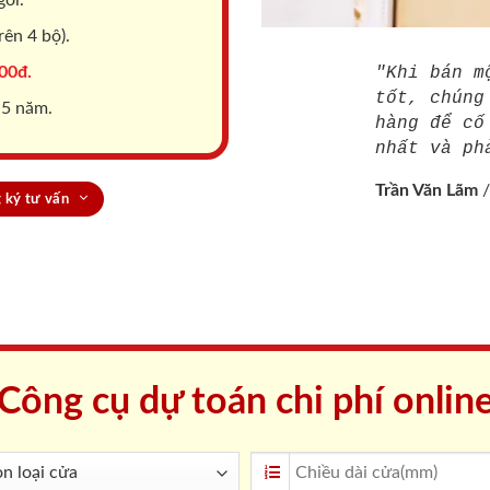
ên 4 bộ).
00đ.
"Khi bán m
tốt, chúng
 5 năm.
hàng để cố
nhất và ph
Trần Văn Lãm
 ký tư vấn
Công cụ dự toán chi phí onlin