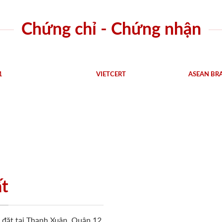
Chứng chỉ - Chứng nhận
1
VIETCERT
ASEAN BR
ất
ặt tại Thạnh Xuân, Quận 12,