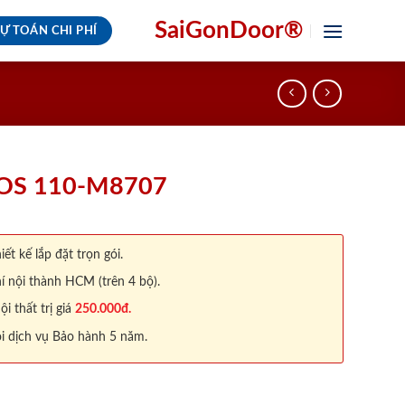
SaiGonDoor®
Ự TOÁN CHI PHÍ
KOS 110-M8707
iết kế lắp đặt trọn gói.
í nội thành HCM (trên 4 bộ).
 thất trị giá
250.000đ.
i dịch vụ Bảo hành 5 năm.