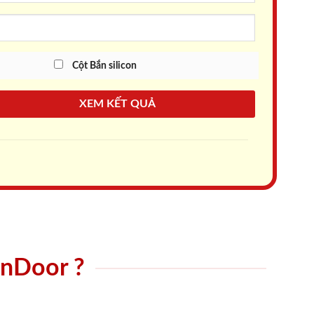
Cột Bắn silicon
XEM KẾT QUẢ
onDoor ?