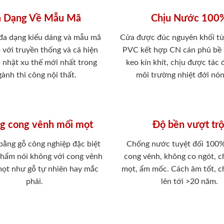
 Dạng Về Mẫu Mã
Chịu Nước 100
 đa dạng kiểu dáng và mẫu mã
Cửa được đúc nguyên khối từ
 với truyền thống và cả hiện
PVC kết hợp CN cán phủ bề
p nhật xu thế mới nhất trong
keo kín khít, chịu được tác
ành thi công nội thất.
môi trường nhiệt đới nó
g cong vênh mối mọt
Độ bền vượt trộ
 bằng gỗ công nghiệp đặc biệt
Chống nước tuyệt đối 100
phẩm nói không với cong vênh
cong vênh, không co ngót, 
mọt như gỗ tự nhiên hay mắc
mọt, ẩm mốc. Cách âm tốt, c
phải.
lên tới >20 năm.