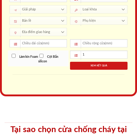
Làm kín Foam
Cột Bắn
silicon
XEM KẾT QUẢ
Tại sao chọn cửa chống cháy tại