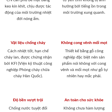
CN cán phủ bề mặt bằng
tư yên tĩnh không bị ảnh
keo kín khít, chịu được tác
hưởng bới tiếng ồn trong
động của môi trường nhiệt
môi trường xung quanh.
đới nóng ẩm.
Vật liệu chống cháy
Không cong vênh mối mọt
Cách nhiệt tốt, hạn chế
Thiết kế bằng gỗ công
cháy lan, được chứng nhận
nghiệp đặc biệt nên sản
bởi KFI (Viện kỹ thuật công
phẩm nói không với cong
nghiệp Phòng cháy chữa
vênh và mối mọt như gỗ tự
cháy Hàn Quốc).
nhiên hay mắc phải.
Độ bền vượt trội
An toàn cho sức khỏe
Chống nước tuyệt đối
Không chưa hàm lượng