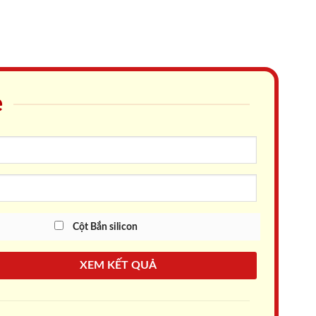
e
Cột Bắn silicon
XEM KẾT QUẢ