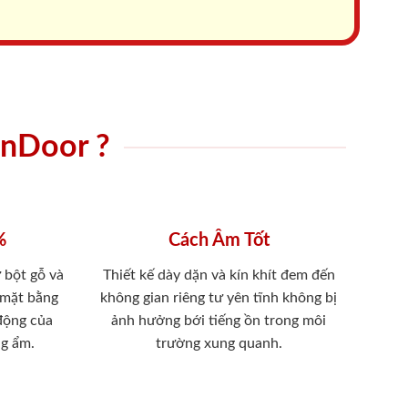
onDoor ?
%
Cách Âm Tốt
 bột gỗ và
Thiết kế dày dặn và kín khít đem đến
 mặt bằng
không gian riêng tư yên tĩnh không bị
 động của
ảnh hưởng bới tiếng ồn trong môi
ng ẩm.
trường xung quanh.