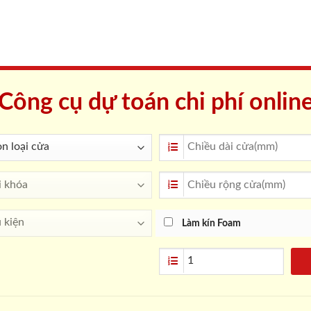
Công cụ dự toán chi phí onlin
Làm kín Foam