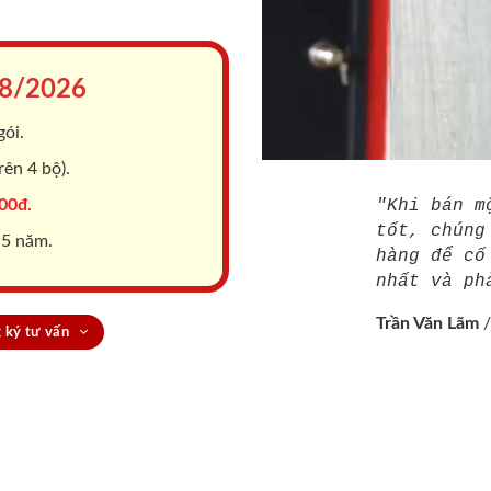
8/2026
gói.
ên 4 bộ).
00đ.
"Khi bán m
tốt, chúng
 5 năm.
hàng để cố
nhất và ph
Trần Văn Lãm
 ký tư vấn