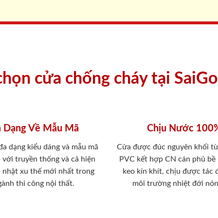
 chọn cửa chống cháy tại SaiG
 Dạng Về Mẫu Mã
Chịu Nước 100
 đa dạng kiểu dáng và mẫu mã
Cửa được đúc nguyên khối từ
 với truyền thống và cả hiện
PVC kết hợp CN cán phủ bề
p nhật xu thế mới nhất trong
keo kín khít, chịu được tác
ành thi công nội thất.
môi trường nhiệt đới nó