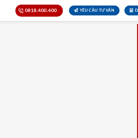
0818.400.400
YÊU CẦU TƯ VẤN
D