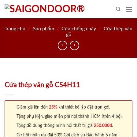
Skip
to
content
Trang chủ
/
Sản phẩm
/
Cửa chống cháy
/
Cửa thép vân
gỗ
Cửa thép vân gỗ CS4H11
Giảm giá lên đến
25%
khi thiết kế lắp đặt trọn gói.
Tặng phụ kiện, giao miễn phí nội thành HCM (trên 4 bộ).
Tặng đồ dùng thông minh nội thất trị giá
250.000đ.
Cơ hội nhận ưu đãi 50% Gói dịch vụ Bảo hành 5 năm.