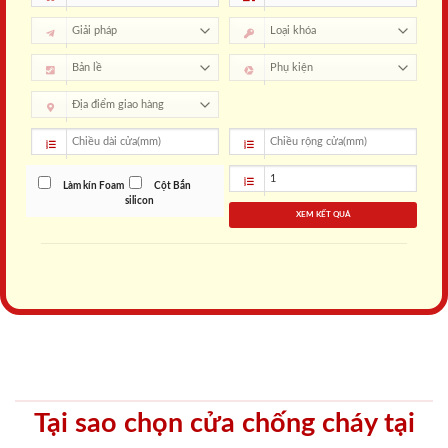
Làm kín Foam
Cột Bắn
silicon
XEM KẾT QUẢ
Tại sao chọn cửa chống cháy tại