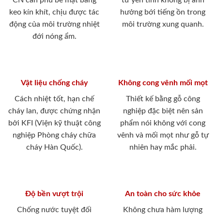
CN cán phủ bề mặt bằng
tư yên tĩnh không bị ảnh
keo kín khít, chịu được tác
hưởng bới tiếng ồn trong
động của môi trường nhiệt
môi trường xung quanh.
đới nóng ẩm.
Vật liệu chống cháy
Không cong vênh mối mọt
Cách nhiệt tốt, hạn chế
Thiết kế bằng gỗ công
cháy lan, được chứng nhận
nghiệp đặc biệt nên sản
bởi KFI (Viện kỹ thuật công
phẩm nói không với cong
nghiệp Phòng cháy chữa
vênh và mối mọt như gỗ tự
cháy Hàn Quốc).
nhiên hay mắc phải.
Độ bền vượt trội
An toàn cho sức khỏe
Chống nước tuyệt đối
Không chưa hàm lượng