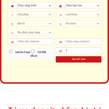
Làm kín Foam
Cột Bắn
silicon
XEM KẾT QUẢ