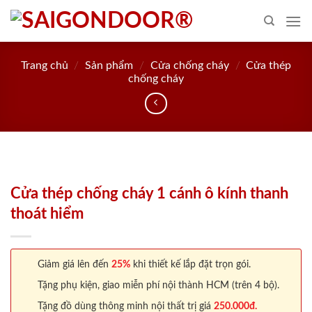
Skip
to
content
Trang chủ
/
Sản phẩm
/
Cửa chống cháy
/
Cửa thép
chống cháy
Cửa thép chống cháy 1 cánh ô kính thanh
thoát hiểm
Giảm giá lên đến
25%
khi thiết kế lắp đặt trọn gói.
Tặng phụ kiện, giao miễn phí nội thành HCM (trên 4 bộ).
Tặng đồ dùng thông minh nội thất trị giá
250.000đ.