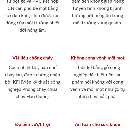
từ bột gỗ và PVC kết hợp
đem đến không gian riêng
CN cán phủ bề mặt bằng
tư yên tĩnh không bị ảnh
keo kín khít, chịu được tác
hưởng bới tiếng ồn trong
động của môi trường nhiệt
môi trường xung quanh.
đới nóng ẩm.
Vật liệu chống cháy
Không cong vênh mối mọt
Cách nhiệt tốt, hạn chế
Thiết kế bằng gỗ công
cháy lan, được chứng nhận
nghiệp đặc biệt nên sản
bởi KFI (Viện kỹ thuật công
phẩm nói không với cong
nghiệp Phòng cháy chữa
vênh và mối mọt như gỗ tự
cháy Hàn Quốc).
nhiên hay mắc phải.
Độ bền vượt trội
An toàn cho sức khỏe