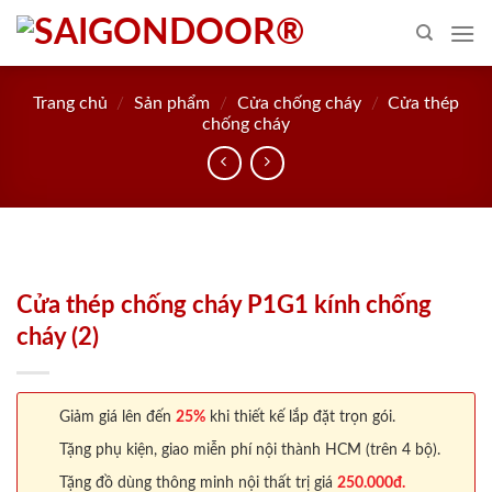
Skip
to
content
Trang chủ
/
Sản phẩm
/
Cửa chống cháy
/
Cửa thép
chống cháy
Cửa thép chống cháy P1G1 kính chống
cháy (2)
Giảm giá lên đến
25%
khi thiết kế lắp đặt trọn gói.
Tặng phụ kiện, giao miễn phí nội thành HCM (trên 4 bộ).
Tặng đồ dùng thông minh nội thất trị giá
250.000đ.