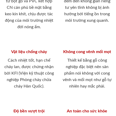
từ bột gỗ và PVC kết hợp
đem đến không gian riêng
CN cán phủ bề mặt bằng
tư yên tĩnh không bị ảnh
keo kín khít, chịu được tác
hưởng bới tiếng ồn trong
động của môi trường nhiệt
môi trường xung quanh.
đới nóng ẩm.
Vật liệu chống cháy
Không cong vênh mối mọt
Cách nhiệt tốt, hạn chế
Thiết kế bằng gỗ công
cháy lan, được chứng nhận
nghiệp đặc biệt nên sản
bởi KFI (Viện kỹ thuật công
phẩm nói không với cong
nghiệp Phòng cháy chữa
vênh và mối mọt như gỗ tự
cháy Hàn Quốc).
nhiên hay mắc phải.
Độ bền vượt trội
An toàn cho sức khỏe