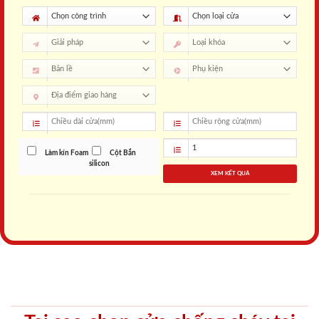
Làm kín Foam
Cột Bắn
silicon
XEM KẾT QUẢ