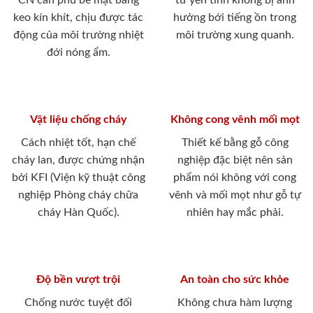
CN cán phủ bề mặt bằng
tư yên tĩnh không bị ảnh
keo kín khít, chịu được tác
hưởng bới tiếng ồn trong
động của môi trường nhiệt
môi trường xung quanh.
đới nóng ẩm.
Vật liệu chống cháy
Không cong vênh mối mọt
Cách nhiệt tốt, hạn chế
Thiết kế bằng gỗ công
cháy lan, được chứng nhận
nghiệp đặc biệt nên sản
bởi KFI (Viện kỹ thuật công
phẩm nói không với cong
nghiệp Phòng cháy chữa
vênh và mối mọt như gỗ tự
cháy Hàn Quốc).
nhiên hay mắc phải.
Độ bền vượt trội
An toàn cho sức khỏe
Chống nước tuyệt đối
Không chưa hàm lượng