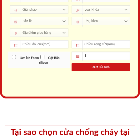
Làm kín Foam
Cột Bắn
silicon
XEM KẾT QUẢ
Tại sao chọn cửa chống cháy tại