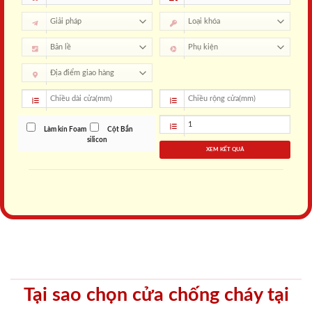
Làm kín Foam
Cột Bắn
silicon
XEM KẾT QUẢ
Tại sao chọn cửa chống cháy tại