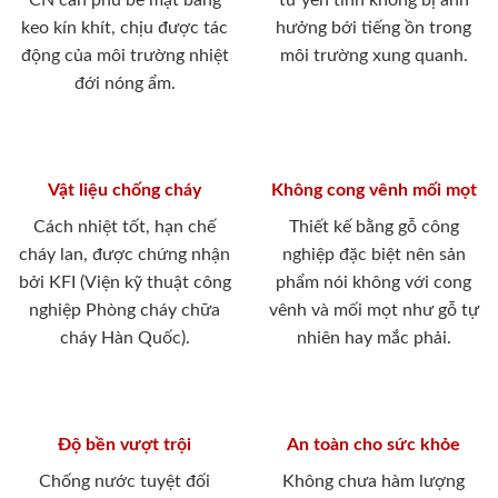
CN cán phủ bề mặt bằng
tư yên tĩnh không bị ảnh
keo kín khít, chịu được tác
hưởng bới tiếng ồn trong
động của môi trường nhiệt
môi trường xung quanh.
đới nóng ẩm.
Vật liệu chống cháy
Không cong vênh mối mọt
Cách nhiệt tốt, hạn chế
Thiết kế bằng gỗ công
cháy lan, được chứng nhận
nghiệp đặc biệt nên sản
bởi KFI (Viện kỹ thuật công
phẩm nói không với cong
nghiệp Phòng cháy chữa
vênh và mối mọt như gỗ tự
cháy Hàn Quốc).
nhiên hay mắc phải.
Độ bền vượt trội
An toàn cho sức khỏe
Chống nước tuyệt đối
Không chưa hàm lượng