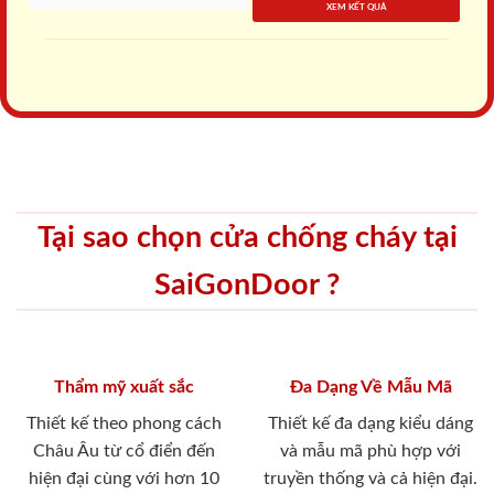
XEM KẾT QUẢ
Tại sao chọn cửa chống cháy tại
SaiGonDoor ?
Thẩm mỹ xuất sắc
Đa Dạng Về Mẫu Mã
ĐĂNG KÝ NGAY - ƯU ĐÃI TRAO TAY
Thiết kế theo phong cách
Thiết kế đa dạng kiểu dáng
Giảm giá lên đến
25%
khi thiết kế lắp đặt trọn gói.
Châu Âu từ cổ điển đến
và mẫu mã phù hợp với
Tặng phụ kiện, giao miễn phí nội thành HCM (trên 4 bộ).
hiện đại cùng với hơn 10
truyền thống và cả hiện đại.