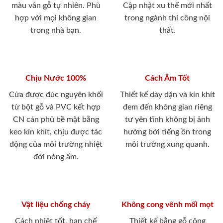
Tặng đồ dùng thông minh nội thất trị giá
250.000đ.
màu vân gỗ tự nhiên. Phù
Cập nhật xu thế mới nhất
Cơ hội nhận ưu đãi 50% Gói dịch vụ Bảo hành 5 năm.
hợp với mọi không gian
trong ngành thi công nội
trong nhà bạn.
thất.
Chịu Nước 100%
Cách Âm Tốt
Cửa được đúc nguyên khối
Thiết kế dày dặn và kín khít
Chúng tôi sẽ gọi lại tư vấn & hỗ trợ nhanh nhất có thể
từ bột gỗ và PVC kết hợp
đem đến không gian riêng
Tổng đài tư vấn: 0818.400.400
CN cán phủ bề mặt bằng
tư yên tĩnh không bị ảnh
keo kín khít, chịu được tác
hưởng bới tiếng ồn trong
động của môi trường nhiệt
môi trường xung quanh.
đới nóng ẩm.
Vật liệu chống cháy
Không cong vênh mối mọt
Cách nhiệt tốt, hạn chế
Thiết kế bằng gỗ công