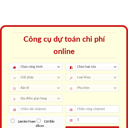
Công cụ dự toán chi phí
online
Làm kín Foam
Cột Bắn
silicon