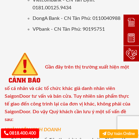
0181.00125.9434
DongA Bank - CN Tân Phú: 0110040988
Đặt lị
VPbank - CN Tân Phú: 90195751
Dự toá
Hotlin
Gần đây trên thị trường xuất hiện một
số cá nhân và các tổ chức khác giả danh nhân viên
SaigonDoor tư vấn và bán cửa. Tuy nhiên sản phẩm thực
tế giao đến công trình lại của đơn vị khác, không phải của
SaigonDoor. Do vậy Quý khách cần lưu ý một số vấn đề
sau:
NHÂN VIÊN KINH DOANH
0818.400.400
Dự toán Online