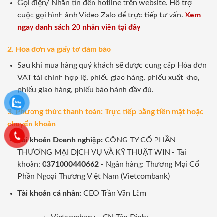
Gọi điện/ Nhắn tin đến hotline trên website. Hỗ trợ
cuộc gọi hình ảnh Video Zalo để trực tiếp tư vấn.
Xem
ngay danh sách 20 nhân viên tại đây
2. Hóa đơn và giấy tờ đảm bảo
Sau khi mua hàng quý khách sẽ được cung cấp Hóa đơn
VAT tài chính hợp lệ, phiếu giao hàng, phiếu xuất kho,
phiếu giao hàng, phiếu bảo hành đầy đủ.
3. Phương thức thanh toán: Trực tiếp bằng tiền mặt hoặc
chuyển khoản
Tài khoản Doanh nghiệp:
CÔNG TY CỔ PHẦN
THƯƠNG MẠI DỊCH VỤ VÀ KỸ THUẬT WIN - Tài
khoản:
0371000440662
- Ngân hàng: Thương Mại Cổ
Phần Ngoại Thương Việt Nam (Vietcombank)
Tài khoản cá nhân:
CEO Trần Văn Lãm
Vietcombank - CN Tân Định: