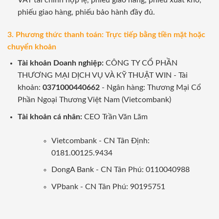
VAT tài chính hợp lệ, phiếu giao hàng, phiếu xuất kho,
phiếu giao hàng, phiếu bảo hành đầy đủ.
3. Phương thức thanh toán: Trực tiếp bằng tiền mặt hoặc
chuyển khoản
Tài khoản Doanh nghiệp:
CÔNG TY CỔ PHẦN
THƯƠNG MẠI DỊCH VỤ VÀ KỸ THUẬT WIN - Tài
khoản:
0371000440662
- Ngân hàng: Thương Mại Cổ
Phần Ngoại Thương Việt Nam (Vietcombank)
Tài khoản cá nhân:
CEO Trần Văn Lãm
Vietcombank - CN Tân Định:
0181.00125.9434
DongA Bank - CN Tân Phú: 0110040988
VPbank - CN Tân Phú: 90195751