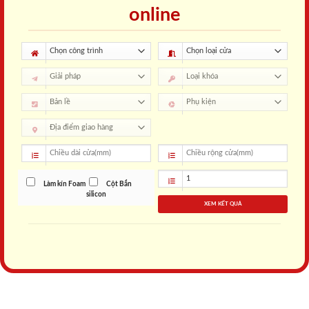
online
Làm kín Foam
Cột Bắn
silicon
XEM KẾT QUẢ