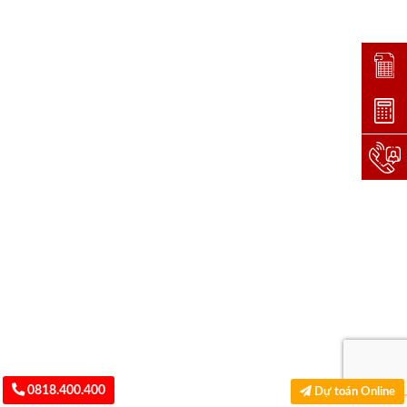
Đặt lị
Dự toá
Hotlin
0818.400.400
Dự toán Online