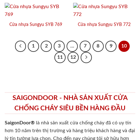
Cửa nhựa Sungyu SYB 769
Cửa nhựa Sungyu SYB 772
1
2
3
…
7
8
9
10
11
12
SAIGONDOOR - NHÀ SẢN XUẤT CỬA
CHỐNG CHÁY SIÊU BỀN HÀNG ĐẦU
SaigonDoor®
là nhà sản xuất cửa chống cháy
đã có uy tín
hơn 10 năm trên thị trường và hàng triệu khách hàng và đại
lý tin tưởng lựa chọn. Cho đến nay chúng tôi sở hữu hơn