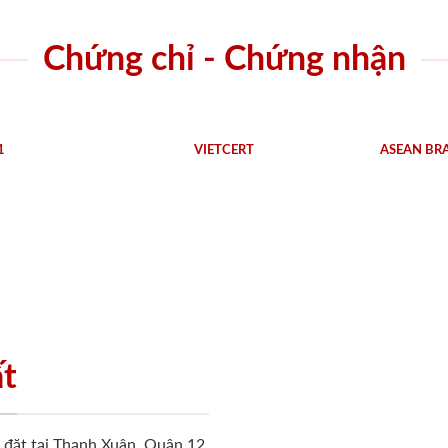
Chứng chỉ - Chứng nhận
1
VIETCERT
ASEAN BR
ất
ặt tại Thạnh Xuân, Quận 12,