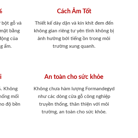
%
Cách Âm Tốt
 bột gỗ và
Thiết kế dày dặn và kín khít đem đến
 mặt bằng
không gian riêng tư yên tĩnh không bị
 động của
ảnh hưởng bới tiếng ồn trong môi
ng ẩm.
trường xung quanh.
i
An toàn cho sức khỏe
%. Không
Không chưa hàm lượng Formandegyd
chống mối
như các dòng cửa gỗ công nghiệp
ho độ bền
truyền thống, thân thiện với môi
trường, an toàn cho sức khỏe.