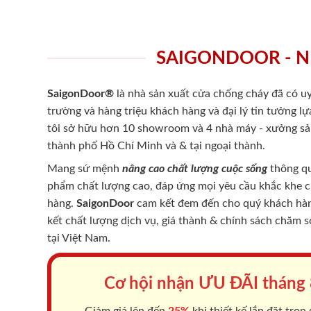
SAIGONDOOR - N
SaigonDoor®
là nhà sản xuất cửa chống cháy
đã có uy
trường và hàng triệu khách hàng và đại lý tin tưởng 
tôi sở hữu hơn 10 showroom và 4 nhà máy - xưởng sản
thành phố Hồ Chí Minh và & tại ngoại thành.
Mang sứ mệnh
nâng cao chất lượng cuộc sống
thông qu
phẩm chất lượng cao, đáp ứng mọi yêu cầu khắc khe 
hàng.
SaigonDoor
cam kết đem đến cho quý khách hàng
kết chất lượng dịch vụ, giá thành & chính sách chăm 
tại Việt Nam.
Cơ hội nhận ƯU ĐÃI tháng
Giảm giá lên đến
25%
khi thiết kế lắp đặt trọn 