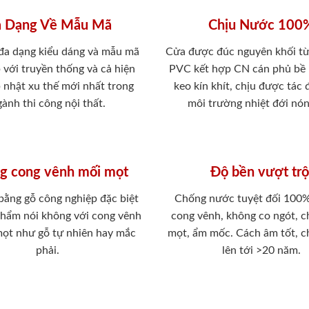
 Dạng Về Mẫu Mã
Chịu Nước 100
 đa dạng kiểu dáng và mẫu mã
Cửa được đúc nguyên khối từ
 với truyền thống và cả hiện
PVC kết hợp CN cán phủ bề
p nhật xu thế mới nhất trong
keo kín khít, chịu được tác
ành thi công nội thất.
môi trường nhiệt đới nó
g cong vênh mối mọt
Độ bền vượt trộ
 bằng gỗ công nghiệp đặc biệt
Chống nước tuyệt đối 100
phẩm nói không với cong vênh
cong vênh, không co ngót, 
mọt như gỗ tự nhiên hay mắc
mọt, ẩm mốc. Cách âm tốt, c
phải.
lên tới >20 năm.