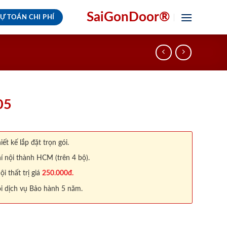
SaiGonDoor®
Ự TOÁN CHI PHÍ
05
iết kế lắp đặt trọn gói.
í nội thành HCM (trên 4 bộ).
 thất trị giá
250.000đ.
i dịch vụ Bảo hành 5 năm.