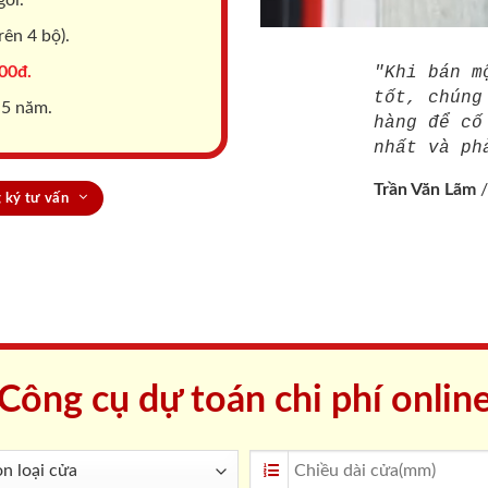
ên 4 bộ).
00đ.
"Khi bán m
tốt, chúng
 5 năm.
hàng để cố
nhất và ph
Trần Văn Lãm
 ký tư vấn
Công cụ dự toán chi phí onlin