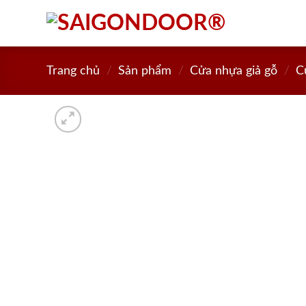
Skip
to
content
Trang chủ
/
Sản phẩm
/
Cửa nhựa giả gỗ
/
C