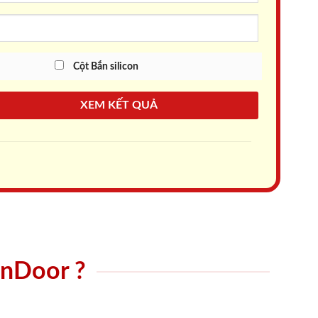
Cột Bắn silicon
XEM KẾT QUẢ
onDoor ?