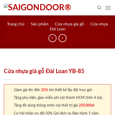
Skip
to
content
Trang chủ
/
Sản phẩm
/
Cửa nhựa giả gỗ
/
Cửa nhựa
Đài Loan
Cửa nhựa giả gỗ Đài Loan YB-85
Giảm giá lên đến
25%
khi thiết kế lắp đặt trọn gói.
Tặng phụ kiện, giao miễn phí nội thành HCM (trên 4 bộ).
Tặng đồ dùng thông minh nội thất trị giá
250.000đ.
Cơ hội nhận ưu đãi 50% Gói dịch vụ Bảo hành 5 năm.