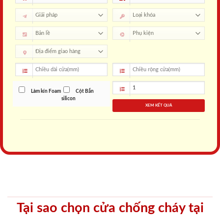
Làm kín Foam
Cột Bắn
silicon
XEM KẾT QUẢ
Tại sao chọn cửa chống cháy tại