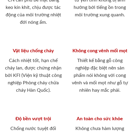
CN cán phủ bề mặt bằng
tư yên tĩnh không bị ảnh
keo kín khít, chịu được tác
hưởng bới tiếng ồn trong
động của môi trường nhiệt
môi trường xung quanh.
đới nóng ẩm.
Vật liệu chống cháy
Không cong vênh mối mọt
Cách nhiệt tốt, hạn chế
Thiết kế bằng gỗ công
cháy lan, được chứng nhận
nghiệp đặc biệt nên sản
bởi KFI (Viện kỹ thuật công
phẩm nói không với cong
nghiệp Phòng cháy chữa
vênh và mối mọt như gỗ tự
cháy Hàn Quốc).
nhiên hay mắc phải.
Độ bền vượt trội
An toàn cho sức khỏe
Chống nước tuyệt đối
Không chưa hàm lượng