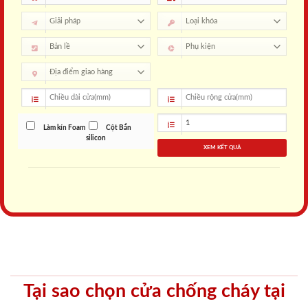
Làm kín Foam
Cột Bắn
silicon
XEM KẾT QUẢ
Tại sao chọn cửa chống cháy tại