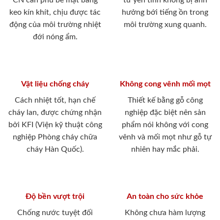
CN cán phủ bề mặt bằng
tư yên tĩnh không bị ảnh
keo kín khít, chịu được tác
hưởng bới tiếng ồn trong
động của môi trường nhiệt
môi trường xung quanh.
đới nóng ẩm.
Vật liệu chống cháy
Không cong vênh mối mọt
Cách nhiệt tốt, hạn chế
Thiết kế bằng gỗ công
cháy lan, được chứng nhận
nghiệp đặc biệt nên sản
bởi KFI (Viện kỹ thuật công
phẩm nói không với cong
nghiệp Phòng cháy chữa
vênh và mối mọt như gỗ tự
cháy Hàn Quốc).
nhiên hay mắc phải.
Độ bền vượt trội
An toàn cho sức khỏe
Chống nước tuyệt đối
Không chưa hàm lượng