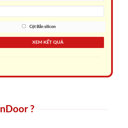
Cột Bắn silicon
XEM KẾT QUẢ
onDoor ?