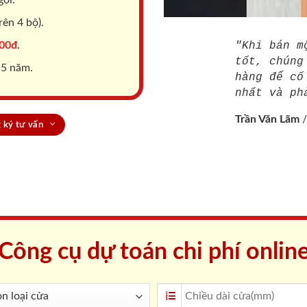
ên 4 bộ).
00đ.
"Khi bán m
tốt, chúng
 5 năm.
hàng để cố
nhất và ph
Trần Văn Lãm
 ký tư vấn
Công cụ dự toán chi phí onlin