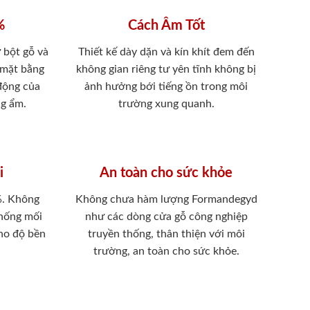
%
Cách Âm Tốt
 bột gỗ và
Thiết kế dày dặn và kín khít đem đến
 mặt bằng
không gian riêng tư yên tĩnh không bị
 động của
ảnh hưởng bới tiếng ồn trong môi
ng ẩm.
trường xung quanh.
i
An toàn cho sức khỏe
%. Không
Không chưa hàm lượng Formandegyd
chống mối
như các dòng cửa gỗ công nghiệp
ho độ bền
truyền thống, thân thiện với môi
trường, an toàn cho sức khỏe.