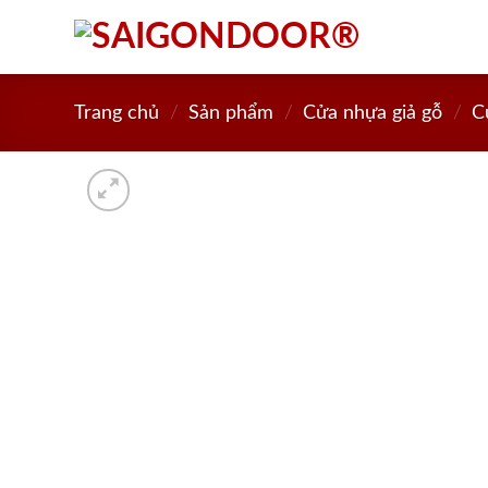
Skip
to
content
Trang chủ
/
Sản phẩm
/
Cửa nhựa giả gỗ
/
C