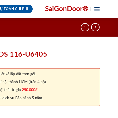
SaiGonDoor®
Ự TOÁN CHI PHÍ
OS 116-U6405
iết kế lắp đặt trọn gói.
í nội thành HCM (trên 4 bộ).
 thất trị giá
250.000đ.
i dịch vụ Bảo hành 5 năm.