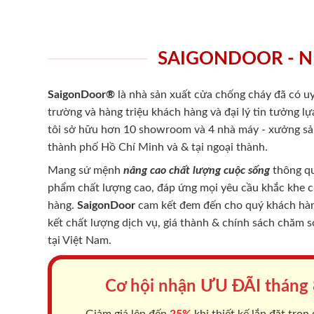
SAIGONDOOR - N
SaigonDoor®
là nhà sản xuất cửa chống cháy
đã có uy
trường và hàng triệu khách hàng và đại lý tin tưởng 
tôi sở hữu hơn 10 showroom và 4 nhà máy - xưởng sản
thành phố Hồ Chí Minh và & tại ngoại thành.
Mang sứ mệnh
nâng cao chất lượng cuộc sống
thông qu
phẩm chất lượng cao, đáp ứng mọi yêu cầu khắc khe 
hàng.
SaigonDoor
cam kết đem đến cho quý khách hàng
kết chất lượng dịch vụ, giá thành & chính sách chăm 
tại Việt Nam.
Cơ hội nhận ƯU ĐÃI tháng
Giảm giá lên đến
25%
khi thiết kế lắp đặt trọn 