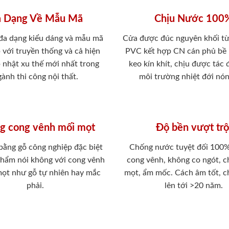
 Dạng Về Mẫu Mã
Chịu Nước 100
 đa dạng kiểu dáng và mẫu mã
Cửa được đúc nguyên khối từ
 với truyền thống và cả hiện
PVC kết hợp CN cán phủ bề
p nhật xu thế mới nhất trong
keo kín khít, chịu được tác
ành thi công nội thất.
môi trường nhiệt đới nó
g cong vênh mối mọt
Độ bền vượt trộ
 bằng gỗ công nghiệp đặc biệt
Chống nước tuyệt đối 100
phẩm nói không với cong vênh
cong vênh, không co ngót, 
mọt như gỗ tự nhiên hay mắc
mọt, ẩm mốc. Cách âm tốt, c
phải.
lên tới >20 năm.