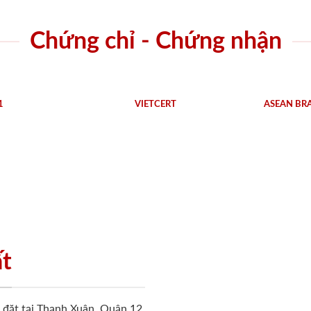
Chứng chỉ - Chứng nhận
1
VIETCERT
ASEAN BR
ất
ặt tại Thạnh Xuân, Quận 12,