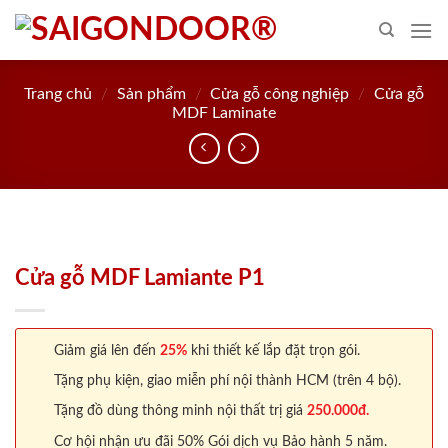
Skip
to
content
Trang chủ
/
Sản phẩm
/
Cửa gỗ công nghiệp
/
Cửa gỗ
MDF Laminate
Cửa gỗ MDF Lamiante P1
Giảm giá lên đến
25%
khi thiết kế lắp đặt trọn gói.
Tặng phụ kiện, giao miễn phí nội thành HCM (trên 4 bộ).
Tặng đồ dùng thông minh nội thất trị giá
250.000đ.
Cơ hội nhận ưu đãi 50% Gói dịch vụ Bảo hành 5 năm.