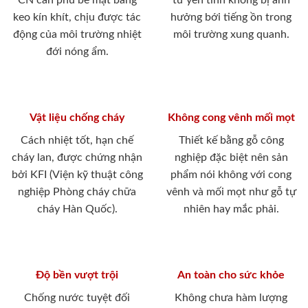
CN cán phủ bề mặt bằng
tư yên tĩnh không bị ảnh
keo kín khít, chịu được tác
hưởng bới tiếng ồn trong
động của môi trường nhiệt
môi trường xung quanh.
đới nóng ẩm.
Vật liệu chống cháy
Không cong vênh mối mọt
Cách nhiệt tốt, hạn chế
Thiết kế bằng gỗ công
cháy lan, được chứng nhận
nghiệp đặc biệt nên sản
bởi KFI (Viện kỹ thuật công
phẩm nói không với cong
nghiệp Phòng cháy chữa
vênh và mối mọt như gỗ tự
cháy Hàn Quốc).
nhiên hay mắc phải.
Độ bền vượt trội
An toàn cho sức khỏe
Chống nước tuyệt đối
Không chưa hàm lượng