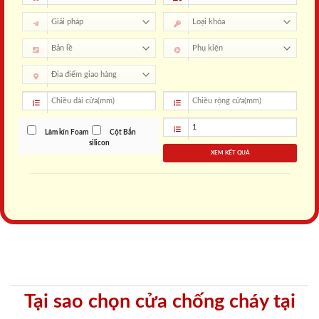
Làm kín Foam
Cột Bắn
silicon
XEM KẾT QUẢ
Tại sao chọn cửa chống cháy tại