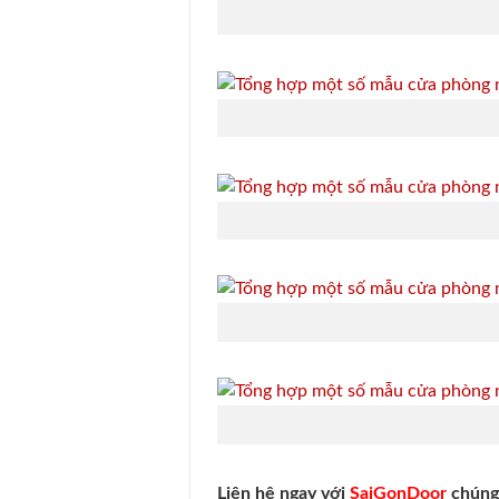
Liên hệ ngay với
SaiGonDoor
chúng 