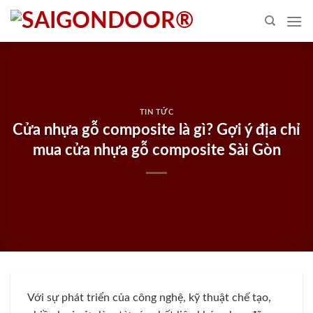
Skip
to
content
TIN TỨC
Cửa nhựa gỗ composite là gì? Gợi ý địa chỉ
mua cửa nhựa gỗ composite Sài Gòn
Với sự phát triển của công nghệ, kỹ thuật chế tạo,