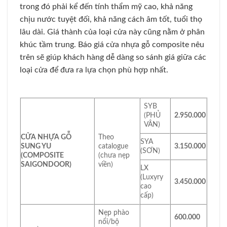
trong đó phải kể đến tính thẩm mỹ cao, khả năng
chịu nước tuyệt đối, khả năng cách âm tốt, tuổi thọ
lâu dài. Giá thành của loại cửa này cũng nằm ở phân
khúc tầm trung. Báo giá cửa nhựa gỗ composite nêu
trên sẽ giúp khách hàng dễ dàng so sánh giá giữa các
loại cửa để đưa ra lựa chọn phù hợp nhất.
SYB
(PHỦ
2.950.000
VÂN)
CỬA NHỰA GỖ
Theo
SYA
SUNG YU
catalogue
3.150.000
(SƠN)
(COMPOSITE
(chưa nẹp
SAIGONDOOR)
viền)
LX
(Luxyry
3.450.000
cao
cấp)
Nẹp phào
600.000
nổi/bộ