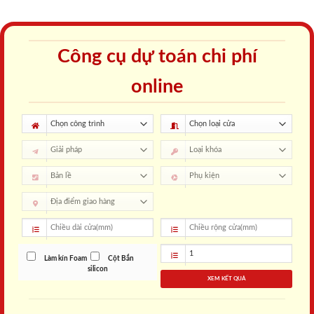
Công cụ dự toán chi phí
online
Làm kín Foam
Cột Bắn
silicon
XEM KẾT QUẢ