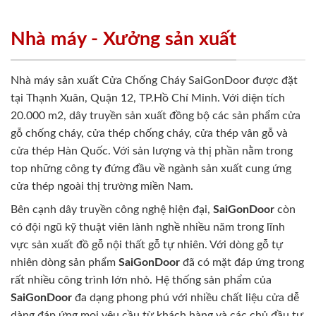
Nhà máy - Xưởng sản xuất
Nhà máy sản xuất Cửa Chống Cháy SaiGonDoor được đặt
tại Thạnh Xuân, Quận 12, TP.Hồ Chí Minh. Với diện tích
20.000 m2, dây truyền sản xuất đồng bộ các sản phẩm cửa
gỗ chống cháy, cửa thép chống cháy, cửa thép vân gỗ và
cửa thép Hàn Quốc. Với sản lượng và thị phần nằm trong
top những công ty đứng đầu về ngành sản xuất cung ứng
cửa thép ngoài thị trường miền Nam.
Bên cạnh dây truyền công nghệ hiện đại,
SaiGonDoor
còn
có đội ngũ kỹ thuật viên lành nghề nhiều năm trong lĩnh
vực sản xuất đồ gỗ nội thất gỗ tự nhiên. Với dòng gỗ tự
nhiên dòng sản phẩm
SaiGonDoor
đã có mặt đáp ứng trong
rất nhiều công trình lớn nhỏ. Hệ thống sản phẩm của
SaiGonDoor
đa dạng phong phú với nhiều chất liệu cửa dễ
dàng đáp ứng mọi yêu cầu từ khách hàng và các chủ đầu tư