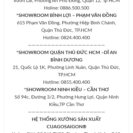
Vườn Lài, Phường An Phú Đông, Quận 12, Tp HCM
Holine: 0886.500.500
*SHOWROOM BÌNH LỢI – PHẠM VĂN ĐỒNG
615 Phạm Văn Đồng, Phường Hiệp Bình Chánh,
Quận Thủ Đức, TP.HCM
Hotline: 0824.400.400
————————————————————
*SHOWROOM QUẬN THỦ ĐỨC HCM –DĨ AN
BÌNH DƯƠNG
21, Quốc Lộ 1K, Phường Linh Xuân, Quận Thủ Đức,
TP.HCM
Hotline: 0855.400.400
*SHOWROOM NINH KIỀU – CẦN THƠ
Số 94c, Đường 3/2, Phường Hưng Lợi, Quận Ninh
Kiều,TP Cần Thơ
————————————————————
HỆ THỐNG XƯỞNG SẢN XUẤT
CUAGOSAIGON®