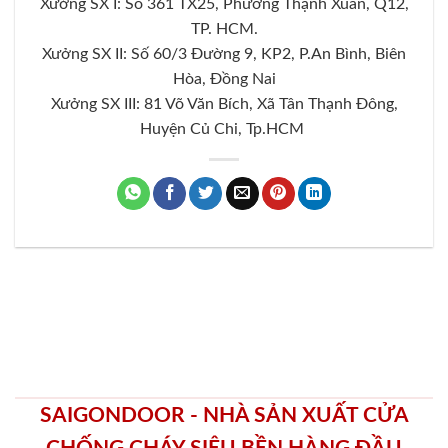
Xưởng SX I: Số 361 TX25, Phường Thạnh Xuân, Q12,
TP. HCM.
Xưởng SX II: Số 60/3 Đường 9, KP2, P.An Bình, Biên
Hòa, Đồng Nai
Xưởng SX III: 81 Võ Văn Bích, Xã Tân Thạnh Đông,
Huyện Củ Chi, Tp.HCM
SAIGONDOOR - NHÀ SẢN XUẤT CỬA