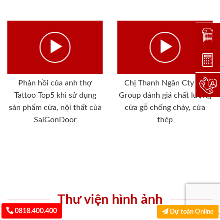
Đặt lị
Dự toá
Phản hồi của anh thợ
Chị Thanh Ngân Cty SG
Hotlin
Tattoo Top5 khi sử dụng
Group đánh giá chất lượng
sản phẩm cửa, nội thất của
cửa gỗ chống cháy, cửa
SaiGonDoor
thép
Thư viện hình ảnh
0818.400.400
Dự toán Online