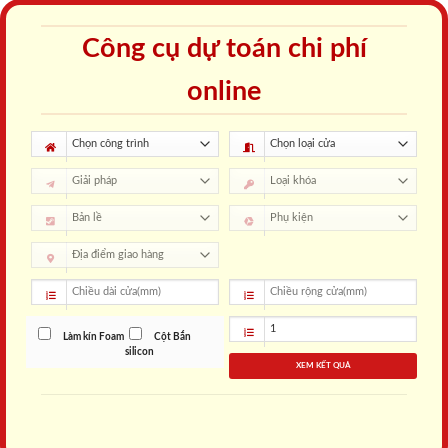
Công cụ dự toán chi phí
online
Làm kín Foam
Cột Bắn
silicon
XEM KẾT QUẢ