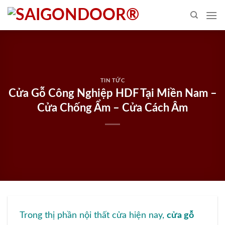
Skip
to
content
TIN TỨC
Cửa Gỗ Công Nghiệp HDF Tại Miền Nam –
Cửa Chống Ẩm – Cửa Cách Âm
Trong thị phần nội thất cửa hiện nay,
cửa gỗ