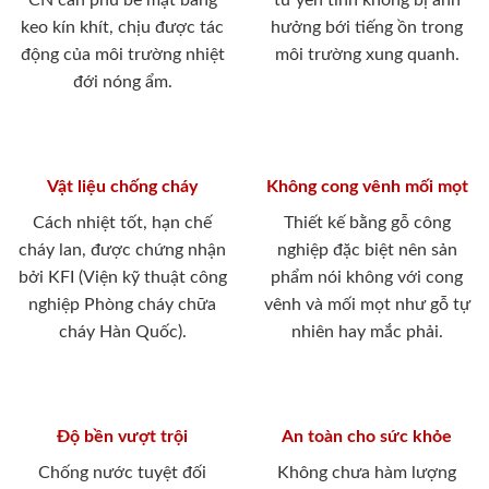
CN cán phủ bề mặt bằng
tư yên tĩnh không bị ảnh
keo kín khít, chịu được tác
hưởng bới tiếng ồn trong
động của môi trường nhiệt
môi trường xung quanh.
đới nóng ẩm.
Vật liệu chống cháy
Không cong vênh mối mọt
Cách nhiệt tốt, hạn chế
Thiết kế bằng gỗ công
cháy lan, được chứng nhận
nghiệp đặc biệt nên sản
bởi KFI (Viện kỹ thuật công
phẩm nói không với cong
nghiệp Phòng cháy chữa
vênh và mối mọt như gỗ tự
cháy Hàn Quốc).
nhiên hay mắc phải.
Độ bền vượt trội
An toàn cho sức khỏe
Chống nước tuyệt đối
Không chưa hàm lượng