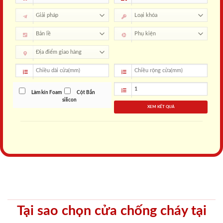
Làm kín Foam
Cột Bắn
silicon
XEM KẾT QUẢ
Tại sao chọn cửa chống cháy tại