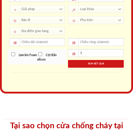
Làm kín Foam
Cột Bắn
silicon
XEM KẾT QUẢ
Tại sao chọn cửa chống cháy tại