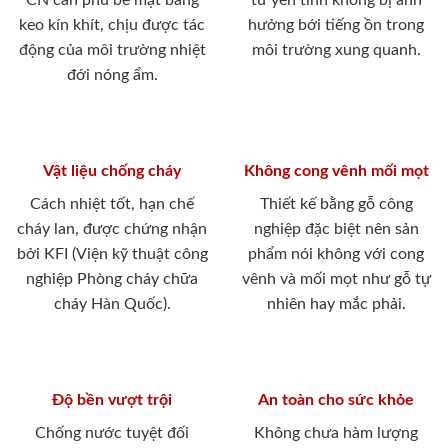
CN cán phủ bề mặt bằng
tư yên tĩnh không bị ảnh
keo kín khít, chịu được tác
hưởng bới tiếng ồn trong
động của môi trường nhiệt
môi trường xung quanh.
đới nóng ẩm.
Vật liệu chống cháy
Không cong vênh mối mọt
Cách nhiệt tốt, hạn chế
Thiết kế bằng gỗ công
cháy lan, được chứng nhận
nghiệp đặc biệt nên sản
bởi KFI (Viện kỹ thuật công
phẩm nói không với cong
nghiệp Phòng cháy chữa
vênh và mối mọt như gỗ tự
cháy Hàn Quốc).
nhiên hay mắc phải.
Độ bền vượt trội
An toàn cho sức khỏe
Chống nước tuyệt đối
Không chưa hàm lượng