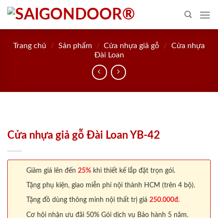
Skip
to
content
Trang chủ
/
Sản phẩm
/
Cửa nhựa giả gỗ
/
Cửa nhựa
Đài Loan
Cửa nhựa giả gỗ Đài Loan YB-42
Giảm giá lên đến
25%
khi thiết kế lắp đặt trọn gói.
Tặng phụ kiện, giao miễn phí nội thành HCM (trên 4 bộ).
Tặng đồ dùng thông minh nội thất trị giá
250.000đ.
Cơ hội nhận ưu đãi 50% Gói dịch vụ Bảo hành 5 năm.