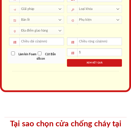
Làm kín Foam
Cột Bắn
silicon
XEM KẾT QUẢ
Tại sao chọn cửa chống cháy tại