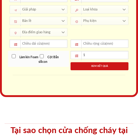
Làm kín Foam
Cột Bắn
silicon
XEM KẾT QUẢ
Tại sao chọn cửa chống cháy tại