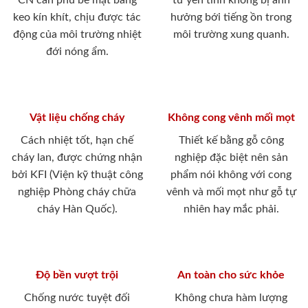
CN cán phủ bề mặt bằng
tư yên tĩnh không bị ảnh
keo kín khít, chịu được tác
hưởng bới tiếng ồn trong
động của môi trường nhiệt
môi trường xung quanh.
đới nóng ẩm.
Vật liệu chống cháy
Không cong vênh mối mọt
Cách nhiệt tốt, hạn chế
Thiết kế bằng gỗ công
cháy lan, được chứng nhận
nghiệp đặc biệt nên sản
bởi KFI (Viện kỹ thuật công
phẩm nói không với cong
nghiệp Phòng cháy chữa
vênh và mối mọt như gỗ tự
cháy Hàn Quốc).
nhiên hay mắc phải.
Độ bền vượt trội
An toàn cho sức khỏe
Chống nước tuyệt đối
Không chưa hàm lượng