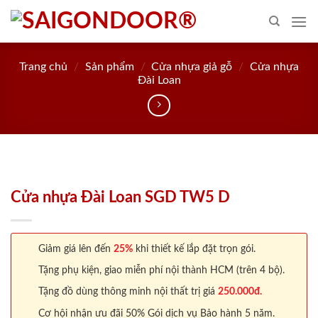
Skip
to
content
Trang chủ
/
Sản phẩm
/
Cửa nhựa giả gỗ
/
Cửa nhựa
Đài Loan
Cửa nhựa Đài Loan SGD TW5 D
Giảm giá lên đến
25%
khi thiết kế lắp đặt trọn gói.
Tặng phụ kiện, giao miễn phí nội thành HCM (trên 4 bộ).
Tặng đồ dùng thông minh nội thất trị giá
250.000đ.
Cơ hội nhận ưu đãi 50% Gói dịch vụ Bảo hành 5 năm.