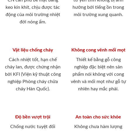
CN cán phủ bề mặt bằng
tư yên tĩnh không bị ảnh
keo kín khít, chịu được tác
hưởng bới tiếng ồn trong
động của môi trường nhiệt
môi trường xung quanh.
đới nóng ẩm.
Vật liệu chống cháy
Không cong vênh mối mọt
Cách nhiệt tốt, hạn chế
Thiết kế bằng gỗ công
cháy lan, được chứng nhận
nghiệp đặc biệt nên sản
bởi KFI (Viện kỹ thuật công
phẩm nói không với cong
nghiệp Phòng cháy chữa
vênh và mối mọt như gỗ tự
cháy Hàn Quốc).
nhiên hay mắc phải.
Độ bền vượt trội
An toàn cho sức khỏe
Chống nước tuyệt đối
Không chưa hàm lượng