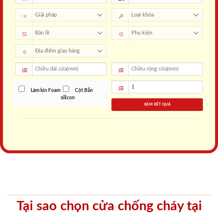
Làm kín Foam
Cột Bắn
silicon
XEM KẾT QUẢ
Tại sao chọn cửa chống cháy tại