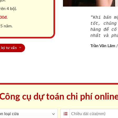
ên 4 bộ).
00đ.
"Khi bán m
tốt, chúng
 5 năm.
hàng để cố
nhất và ph
Trần Văn Lãm
 ký tư vấn
Công cụ dự toán chi phí onlin