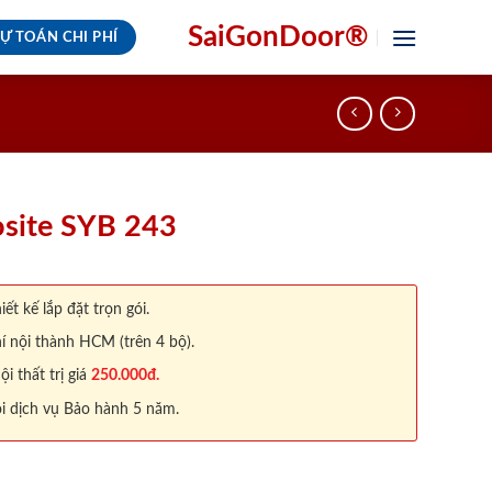
SaiGonDoor®
Ự TOÁN CHI PHÍ
site SYB 243
iết kế lắp đặt trọn gói.
í nội thành HCM (trên 4 bộ).
 thất trị giá
250.000đ.
i dịch vụ Bảo hành 5 năm.