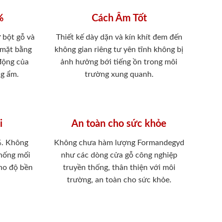
%
Cách Âm Tốt
 bột gỗ và
Thiết kế dày dặn và kín khít đem đến
 mặt bằng
không gian riêng tư yên tĩnh không bị
 động của
ảnh hưởng bới tiếng ồn trong môi
ng ẩm.
trường xung quanh.
i
An toàn cho sức khỏe
%. Không
Không chưa hàm lượng Formandegyd
chống mối
như các dòng cửa gỗ công nghiệp
ho độ bền
truyền thống, thân thiện với môi
trường, an toàn cho sức khỏe.