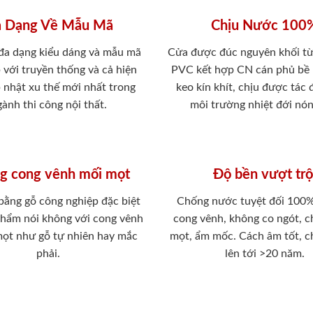
 Dạng Về Mẫu Mã
Chịu Nước 100
 đa dạng kiểu dáng và mẫu mã
Cửa được đúc nguyên khối từ
 với truyền thống và cả hiện
PVC kết hợp CN cán phủ bề
p nhật xu thế mới nhất trong
keo kín khít, chịu được tác
ành thi công nội thất.
môi trường nhiệt đới nó
g cong vênh mối mọt
Độ bền vượt trộ
 bằng gỗ công nghiệp đặc biệt
Chống nước tuyệt đối 100
phẩm nói không với cong vênh
cong vênh, không co ngót, 
mọt như gỗ tự nhiên hay mắc
mọt, ẩm mốc. Cách âm tốt, c
phải.
lên tới >20 năm.