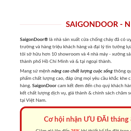
SAIGONDOOR - N
SaigonDoor®
là nhà sản xuất cửa chống cháy
đã có uy
trường và hàng triệu khách hàng và đại lý tin tưởng 
tôi sở hữu hơn 10 showroom và 4 nhà máy - xưởng sản
thành phố Hồ Chí Minh và & tại ngoại thành.
Mang sứ mệnh
nâng cao chất lượng cuộc sống
thông qu
phẩm chất lượng cao, đáp ứng mọi yêu cầu khắc khe 
hàng.
SaigonDoor
cam kết đem đến cho quý khách hàng
kết chất lượng dịch vụ, giá thành & chính sách chăm 
tại Việt Nam.
Cơ hội nhận ƯU ĐÃI tháng
Giảm giá lên đến
25%
khi thiết kế lắp đặt trọn 