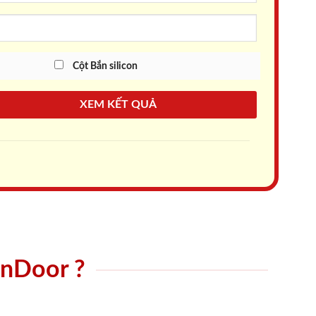
Cột Bắn silicon
XEM KẾT QUẢ
onDoor ?