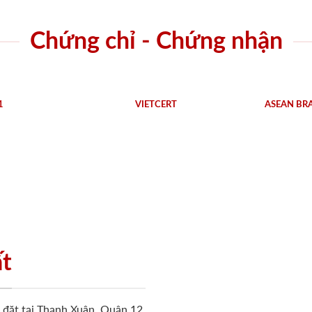
Chứng chỉ - Chứng nhận
1
VIETCERT
ASEAN BR
ất
ặt tại Thạnh Xuân, Quận 12,