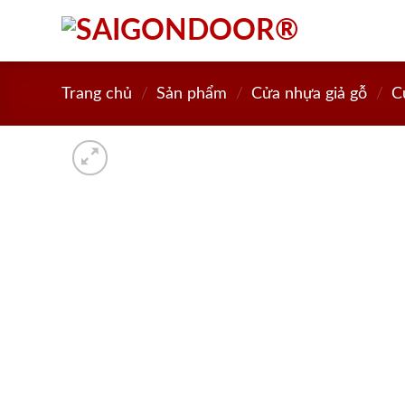
Skip
to
content
Trang chủ
/
Sản phẩm
/
Cửa nhựa giả gỗ
/
C