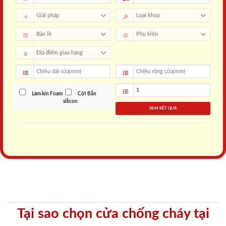
Làm kín Foam
Cột Bắn
silicon
XEM KẾT QUẢ
Tại sao chọn cửa chống cháy tại