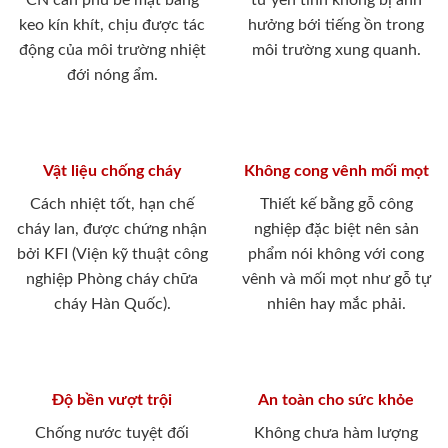
CN cán phủ bề mặt bằng
tư yên tĩnh không bị ảnh
keo kín khít, chịu được tác
hưởng bới tiếng ồn trong
động của môi trường nhiệt
môi trường xung quanh.
đới nóng ẩm.
Vật liệu chống cháy
Không cong vênh mối mọt
Cách nhiệt tốt, hạn chế
Thiết kế bằng gỗ công
cháy lan, được chứng nhận
nghiệp đặc biệt nên sản
bởi KFI (Viện kỹ thuật công
phẩm nói không với cong
nghiệp Phòng cháy chữa
vênh và mối mọt như gỗ tự
cháy Hàn Quốc).
nhiên hay mắc phải.
Độ bền vượt trội
An toàn cho sức khỏe
Chống nước tuyệt đối
Không chưa hàm lượng