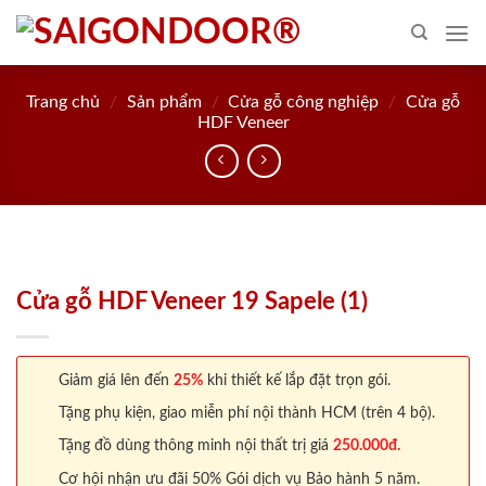
Skip
to
content
Trang chủ
/
Sản phẩm
/
Cửa gỗ công nghiệp
/
Cửa gỗ
HDF Veneer
Cửa gỗ HDF Veneer 19 Sapele (1)
Giảm giá lên đến
25%
khi thiết kế lắp đặt trọn gói.
Tặng phụ kiện, giao miễn phí nội thành HCM (trên 4 bộ).
Tặng đồ dùng thông minh nội thất trị giá
250.000đ.
Cơ hội nhận ưu đãi 50% Gói dịch vụ Bảo hành 5 năm.