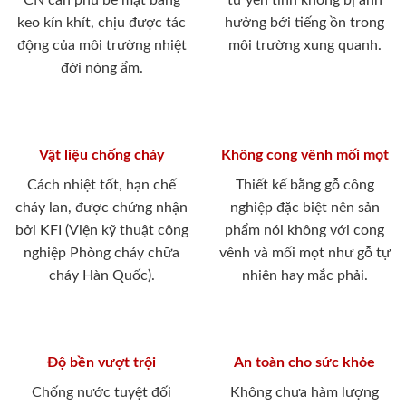
CN cán phủ bề mặt bằng
tư yên tĩnh không bị ảnh
keo kín khít, chịu được tác
hưởng bới tiếng ồn trong
động của môi trường nhiệt
môi trường xung quanh.
đới nóng ẩm.
Vật liệu chống cháy
Không cong vênh mối mọt
Cách nhiệt tốt, hạn chế
Thiết kế bằng gỗ công
cháy lan, được chứng nhận
nghiệp đặc biệt nên sản
bởi KFI (Viện kỹ thuật công
phẩm nói không với cong
nghiệp Phòng cháy chữa
vênh và mối mọt như gỗ tự
cháy Hàn Quốc).
nhiên hay mắc phải.
Độ bền vượt trội
An toàn cho sức khỏe
Chống nước tuyệt đối
Không chưa hàm lượng