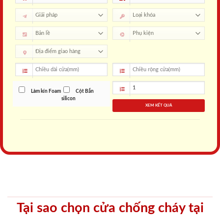
Làm kín Foam
Cột Bắn
silicon
XEM KẾT QUẢ
Tại sao chọn cửa chống cháy tại