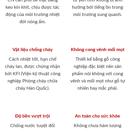
CN cán phủ bề mặt bằng
tư yên tĩnh không bị ảnh
keo kín khít, chịu được tác
hưởng bới tiếng ồn trong
động của môi trường nhiệt
môi trường xung quanh.
đới nóng ẩm.
Vật liệu chống cháy
Không cong vênh mối mọt
Cách nhiệt tốt, hạn chế
Thiết kế bằng gỗ công
cháy lan, được chứng nhận
nghiệp đặc biệt nên sản
bởi KFI (Viện kỹ thuật công
phẩm nói không với cong
nghiệp Phòng cháy chữa
vênh và mối mọt như gỗ tự
cháy Hàn Quốc).
nhiên hay mắc phải.
Độ bền vượt trội
An toàn cho sức khỏe
Chống nước tuyệt đối
Không chưa hàm lượng