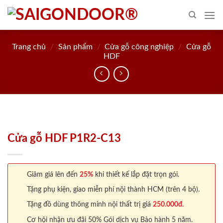
Skip
to
content
Trang chủ
/
Sản phẩm
/
Cửa gỗ công nghiệp
/
Cửa gỗ
HDF
Cửa gỗ HDF P1R2-C13
Giảm giá lên đến
25%
khi thiết kế lắp đặt trọn gói.
Tặng phụ kiện, giao miễn phí nội thành HCM (trên 4 bộ).
Tặng đồ dùng thông minh nội thất trị giá
250.000đ.
Cơ hội nhận ưu đãi 50% Gói dịch vụ Bảo hành 5 năm.