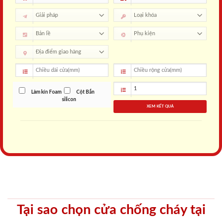
Làm kín Foam
Cột Bắn
silicon
XEM KẾT QUẢ
Tại sao chọn cửa chống cháy tại