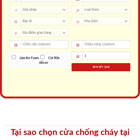
Làm kín Foam
Cột Bắn
silicon
XEM KẾT QUẢ
Tại sao chọn cửa chống cháy tại