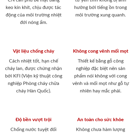
CN cán phủ bề mặt bằng
tư yên tĩnh không bị ảnh
keo kín khít, chịu được tác
hưởng bới tiếng ồn trong
động của môi trường nhiệt
môi trường xung quanh.
đới nóng ẩm.
Vật liệu chống cháy
Không cong vênh mối mọt
Cách nhiệt tốt, hạn chế
Thiết kế bằng gỗ công
cháy lan, được chứng nhận
nghiệp đặc biệt nên sản
bởi KFI (Viện kỹ thuật công
phẩm nói không với cong
nghiệp Phòng cháy chữa
vênh và mối mọt như gỗ tự
cháy Hàn Quốc).
nhiên hay mắc phải.
Độ bền vượt trội
An toàn cho sức khỏe
Chống nước tuyệt đối
Không chưa hàm lượng