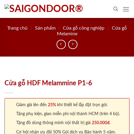
Skip
to
content
Trang chủ
/
Sản phẩm
/
Cửa gỗ công nghiệp
/
Cửa gỗ
Melamine
Cửa gỗ HDF Melammine P1-6
Giảm giá lên đến
25%
khi thiết kế lắp đặt trọn gói.
Tặng phụ kiện, giao miễn phí nội thành HCM (trên 4 bộ).
Tặng đồ dùng thông minh nội thất trị giá
250.000đ.
Cơ hội nhận ưu đãi 50% Gói dịch vụ Bảo hành 5 năm.