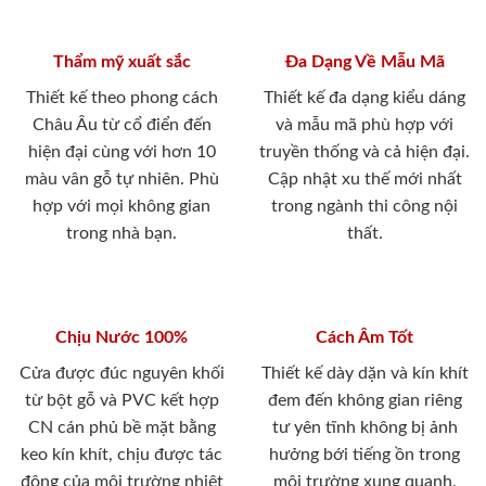
Thẩm mỹ xuất sắc
Đa Dạng Về Mẫu Mã
Thiết kế theo phong cách
Thiết kế đa dạng kiểu dáng
Châu Âu từ cổ điển đến
và mẫu mã phù hợp với
hiện đại cùng với hơn 10
truyền thống và cả hiện đại.
màu vân gỗ tự nhiên. Phù
Cập nhật xu thế mới nhất
hợp với mọi không gian
trong ngành thi công nội
trong nhà bạn.
thất.
Chịu Nước 100%
Cách Âm Tốt
Cửa được đúc nguyên khối
Thiết kế dày dặn và kín khít
từ bột gỗ và PVC kết hợp
đem đến không gian riêng
CN cán phủ bề mặt bằng
tư yên tĩnh không bị ảnh
keo kín khít, chịu được tác
hưởng bới tiếng ồn trong
động của môi trường nhiệt
môi trường xung quanh.