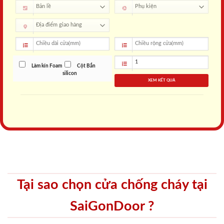
Làm kín Foam
Cột Bắn
silicon
XEM KẾT QUẢ
Tại sao chọn cửa chống cháy tại
SaiGonDoor ?