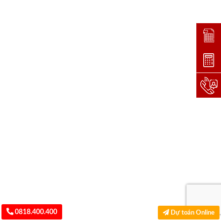
Đặt lị
Dự toá
Hotlin
0818.400.400
Dự toán Online