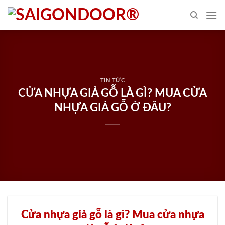
Skip
to
content
TIN TỨC
CỬA NHỰA GIẢ GỖ LÀ GÌ? MUA CỬA
NHỰA GIẢ GỖ Ở ĐÂU?
Cửa nhựa giả gỗ là gì? Mua cửa nhựa