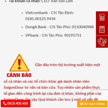
Tài khoản cá nhân:
CEO Trần Văn Lãm
Vietcombank - CN Tân Định:
Đặt lị
0181.00125.9434
DongA Bank - CN Tân Phú: 0110040988
Dự toá
VPbank - CN Tân Phú: 90195751
Hotlin
Gần đây trên thị trường xuất hiện một
số cá nhân và các tổ chức khác giả danh nhân viên
SaigonDoor tư vấn và bán cửa. Tuy nhiên sản phẩm thực
tế giao đến công trình lại của đơn vị khác, không phải của
SaigonDoor. Do vậy Quý khách cần lưu ý một số vấn đề
0818.400.400
Dự toán Online
sau: