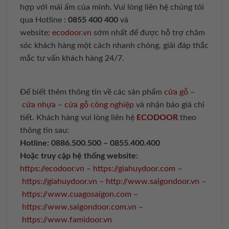
hợp với mái ấm của mình. Vui lòng liên hệ chúng tôi
qua Hotline :
0855 400 400
và
website:
ecodoor.vn
sớm nhất để được hỗ trợ chăm
sóc khách hàng một cách nhanh chóng, giải đáp thắc
mắc tư vấn khách hàng 24/7.
Để biết thêm thông tin về các sản phẩm
cửa gỗ
–
cửa nhựa
–
cửa gỗ công nghiệp
và nhận báo giá chi
tiết. Khách hàng vui lòng liên hệ
ECODOOR
theo
thông tin sau:
Hotline:
0886.500.500 – 0855.400.400
Hoặc truy cập hệ thống website:
https://ecodoor.vn
–
https://giahuydoor.com
–
https://giahuydoor.vn
–
http://www.saigondoor.vn
–
https://www.cuagosaigon.com
–
https://www.saigondoor.com.vn
–
https://www.famidoor.vn