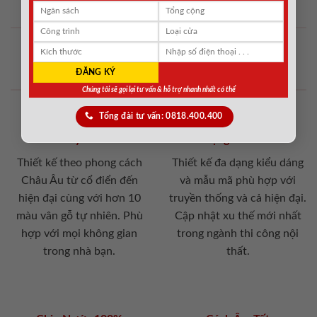
Tại sao chọn cửa chống cháy tại
SaiGonDoor ?
Chúng tôi sẽ gọi lại tư vấn & hỗ trợ nhanh nhất có thể
Tổng đài tư vấn: 0818.400.400
Thẩm mỹ xuất sắc
Đa Dạng Về Mẫu Mã
Thiết kế theo phong cách
Thiết kế đa dạng kiểu dáng
Châu Âu từ cổ điển đến
và mẫu mã phù hợp với
hiện đại cùng với hơn 10
truyền thống và cả hiện đại.
màu vân gỗ tự nhiên. Phù
Cập nhật xu thế mới nhất
hợp với mọi không gian
trong ngành thi công nội
trong nhà bạn.
thất.