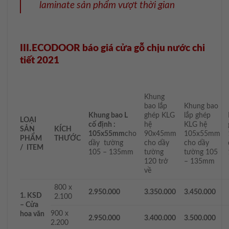
laminate sản phẩm vượt thời gian
III.ECODOOR báo giá cửa gỗ chịu nước chi
tiết 2021
Khung
bao lắp
Khung bao
Khung bao L
ghép KLG
lắp ghép
LOẠI
cố định :
hệ
KLG hệ
SẢN
KÍCH
105x55mm
cho
90x45mm
105x55mm
PHẨM
THƯỚC
dầy tường
cho dầy
cho dầy
/ ITEM
105 – 135mm
tường
tường 105
120 trở
– 135mm
về
800 x
2.950.000
3.350.000
3.450.000
1. KSD
2.100
–
Cửa
900 x
hoa văn
2.950.000
3.400.000
3.500.000
2.200