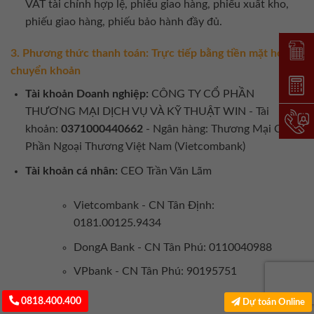
VAT tài chính hợp lệ, phiếu giao hàng, phiếu xuất kho,
phiếu giao hàng, phiếu bảo hành đầy đủ.
Đặt lị
3. Phương thức thanh toán: Trực tiếp bằng tiền mặt hoặc
chuyển khoản
Dự toá
Tài khoản Doanh nghiệp:
CÔNG TY CỔ PHẦN
THƯƠNG MẠI DỊCH VỤ VÀ KỸ THUẬT WIN - Tài
Hotlin
khoản:
0371000440662
- Ngân hàng: Thương Mại Cổ
Phần Ngoại Thương Việt Nam (Vietcombank)
Tài khoản cá nhân:
CEO Trần Văn Lãm
Vietcombank - CN Tân Định:
0181.00125.9434
DongA Bank - CN Tân Phú: 0110040988
VPbank - CN Tân Phú: 90195751
0818.400.400
Dự toán Online