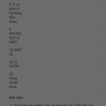
8. Ô cố
định (ô
fix) dạng
tấm
nhựa
9.
KHUNG
NẸP (1
MẶT)
10. BẢN
LỀ
11. Ổ
KHÓA
12.
Công
khoét
khóa
Ghi chú:
Giá trên bao gồm cửa và khung cửa. Đối với cửa