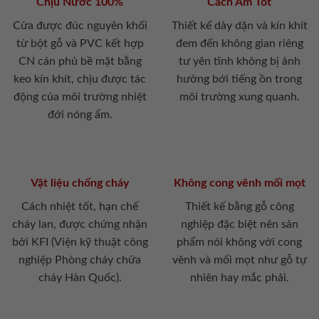
Chịu Nước 100%
Cách Âm Tốt
Cửa được đúc nguyên khối
Thiết kế dày dặn và kín khít
từ bột gỗ và PVC kết hợp
đem đến không gian riêng
CN cán phủ bề mặt bằng
tư yên tĩnh không bị ảnh
keo kín khít, chịu được tác
hưởng bới tiếng ồn trong
động của môi trường nhiệt
môi trường xung quanh.
đới nóng ẩm.
Vật liệu chống cháy
Không cong vênh mối mọt
Cách nhiệt tốt, hạn chế
Thiết kế bằng gỗ công
cháy lan, được chứng nhận
nghiệp đặc biệt nên sản
bởi KFI (Viện kỹ thuật công
phẩm nói không với cong
nghiệp Phòng cháy chữa
vênh và mối mọt như gỗ tự
cháy Hàn Quốc).
nhiên hay mắc phải.