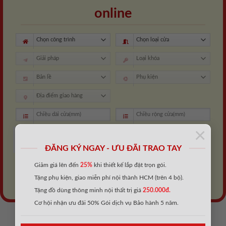
online
×
Làm kín Foam
Cột Bắn
silicon
ĐĂNG KÝ NGAY - ƯU ĐÃI TRAO TAY
XEM KẾT QUẢ
Giảm giá lên đến
25%
khi thiết kế lắp đặt trọn gói.
Tặng phụ kiện, giao miễn phí nội thành HCM (trên 4 bộ).
Tặng đồ dùng thông minh nội thất trị giá
250.000đ.
Cơ hội nhận ưu đãi 50% Gói dịch vụ Bảo hành 5 năm.