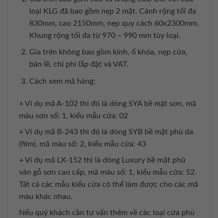
loại KLG đã bao gồm nẹp 2 mặt. Cánh rộng tối đa
830mm, cao 2150mm, nẹp quy cách 60x2300mm.
Khung rộng tối đa từ 970 – 990 mm tùy loại.
Gía trên không bao gồm kính, ổ khóa, nẹp cửa,
bản lề, chi phí lắp đặt và VAT.
Cách xem mã hàng:
+ Ví dụ mã A-102 thì đó là dòng SYA bề mặt sơn, mã
màu sơn số: 1, kiểu mẫu cửa: 02
+ Ví dụ mã B-243 thì đó là dòng SYB bề mặt phủ da
(film), mã màu số: 2, kiểu mẫu cửa: 43
+ Ví dụ mã LX-152 thì là dòng Luxury bề mặt phủ
vân gỗ sơn cao cấp, mã màu số: 1, kiểu mẫu cửa: 52.
Tất cả các mẫu kiểu cửa có thể làm được cho các mã
màu khác nhau.
Nếu quý khách cần tư vấn thêm về các loại cửa phù