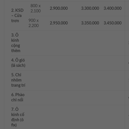
800 x
2.900.000
3.300.000
3.400.000
2. KSD
2.100
– Cửa
900 x
trơn
2.950.000
3.350.000
3.450.000
2.200
3. Ô
kính
cộng
thêm
4. Ô gió
(lá sách)
5. Chỉ
nhôm
trang trí
6. Phào
chỉ nổi
7. Ô
kính cố
định (ô
fix)